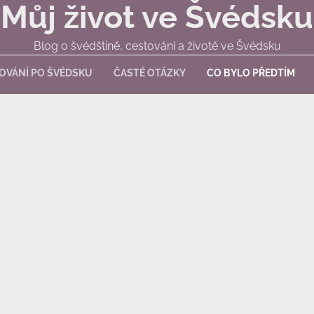
Můj život ve Švédsku
Blog o švédštině, cestování a životě ve Švédsku
OVÁNÍ PO ŠVÉDSKU
ČASTÉ OTÁZKY
CO BYLO PŘEDTÍM