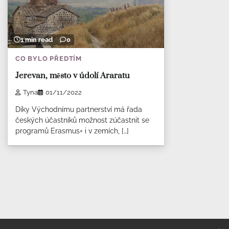
1 min read
0
CO BYLO PŘEDTÍM
Jerevan, město v údolí Araratu
Tyna
01/11/2022
Díky Východnímu partnerství má řada
českých účastníků možnost zúčastnit se
programů Erasmus+ i v zemích, […]
Navigace
pro
příspěvky