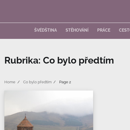
Skip
to
content
ŠVÉDŠTINA
STĚHOVÁNÍ
PRÁCE
CEST
Rubrika:
Co bylo předtím
Home
Co bylo předtím
Page 2