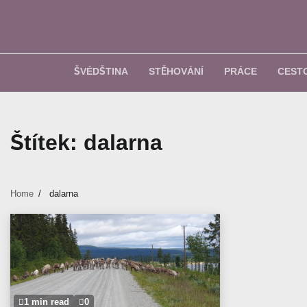
Skip
to
content
ŠVÉDŠTINA
STĚHOVÁNÍ
PRÁCE
CEST
Štítek:
dalarna
Home
dalarna
1 min read
0