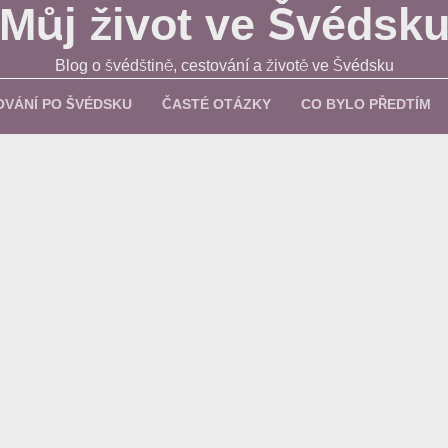
Můj život ve Švédsk
Blog o švédštině, cestování a životě ve Švédsku
OVÁNÍ PO ŠVÉDSKU
ČASTÉ OTÁZKY
CO BYLO PŘEDTÍM