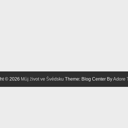
ht © 2026
Můj život ve Švédsku
Theme: Blog Center By
Adore 