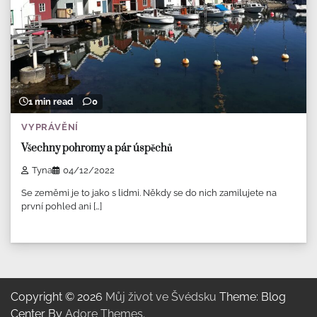
1 min read
0
VYPRÁVĚNÍ
Všechny pohromy a pár úspěchů
Tyna
04/12/2022
Se zeměmi je to jako s lidmi. Někdy se do nich zamilujete na
první pohled ani […]
Copyright © 2026
Můj život ve Švédsku
Theme: Blog
Center By
Adore Themes
.