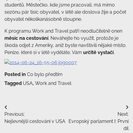
studentů. Městečko, kde jsme pracovali, má mimo
sezónu pár tisíc obyvatel, v létě ale doslova žije a počet
obyvatel několikanásobně stoupne.
K programu Work and Travel patří neodlučitelně onen
měsíc na cestování
. Neváhejte ho využít, protože je
škoda odjet z Ameriky, aniž byste navštívili nějaké místo.
Peníze, které si v létě vyděláte, Vám
určitě vystačí
.
Posted in
Co bylo předtím
Tagged
USA
,
Work and Travel
Navigace
Previous:
Next:
pro
Nejlevnější cestování v USA
Evropský parlament I: První
příspěvek
díl