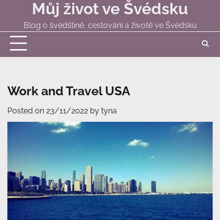
Můj život ve Švédsku
Skip
to
Blog o švédštině, cestování a životě ve Švédsku
content
Work and Travel USA
Posted on
23/11/2022
by
tyna