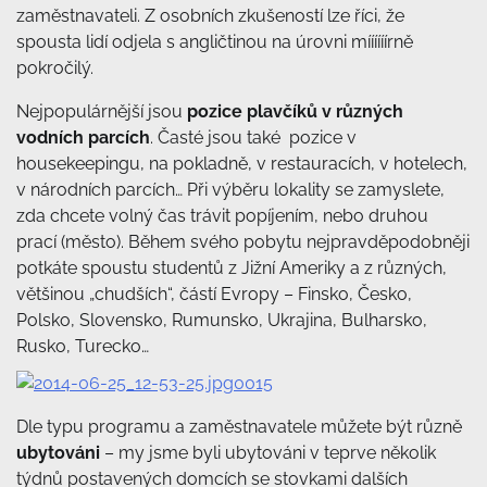
zaměstnavateli. Z osobních zkušeností lze říci, že
spousta lidí odjela s angličtinou na úrovni míííííírně
pokročilý.
Nejpopulárnější jsou
pozice plavčíků v různých
vodních parcích
. Časté jsou také pozice v
housekeepingu, na pokladně, v restauracích, v hotelech,
v národních parcích… Při výběru lokality se zamyslete,
zda chcete volný čas trávit popíjením, nebo druhou
prací (město). Během svého pobytu nejpravděpodobněji
potkáte spoustu studentů z Jižní Ameriky a z různých,
většinou „chudších“, částí Evropy – Finsko, Česko,
Polsko, Slovensko, Rumunsko, Ukrajina, Bulharsko,
Rusko, Turecko…
Dle typu programu a zaměstnavatele můžete být různě
ubytováni
– my jsme byli ubytováni v teprve několik
týdnů postavených domcích se stovkami dalších