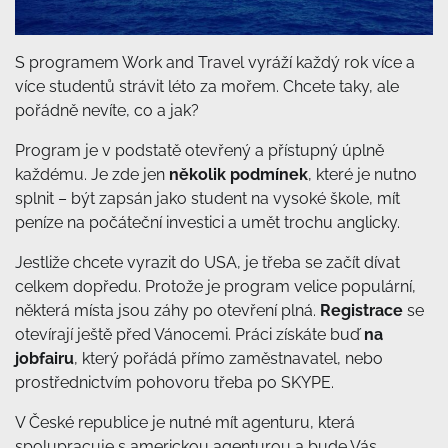
S programem Work and Travel vyráží každý rok více a
více studentů strávit léto za mořem. Chcete taky, ale
pořádně nevíte, co a jak?
Program je v podstatě otevřený a přístupný úplně
každému. Je zde jen
několik podmínek
, které je nutno
splnit – být zapsán jako student na vysoké škole, mít
peníze na počáteční investici a umět trochu anglicky.
Jestliže chcete vyrazit do USA, je třeba se začít dívat
celkem dopředu. Protože je program velice populární,
některá místa jsou záhy po otevření plná.
Registrace
se
otevírají ještě před Vánocemi. Práci získáte buď
na
jobfairu
, který pořádá přímo zaměstnavatel, nebo
prostřednictvím pohovoru třeba po SKYPE.
V České republice je nutné mít agenturu, která
spolupracuje s americkou agenturou a bude Vás