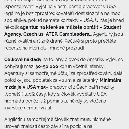
„sponzorovat“. Vyjet na vlastní pěst a pracovat v USA
legálně je bez zprostředkovatelů dost složité a ne moc
spolehlivé, pokud nemáte kontakty v USA. U nás je hned
několik
agentur, na které se můžete obrátit – Student
Agency, Czech us, ATEP, Campleaders…
Agentury jsou
různě kvalitní a různě drahé. Pečlivě si proto přečtěte
recenze na internetu, mnohé prozradí.
Celkové náklady
na to, aby člověk do Ameriky vyjel, se
pohybují mezi
30-50 000
korun včetně letenky.
Agentury si samozřejmě účtují za zprostředkování, další
položky jsou poplatek za vízum a za letenky.
Minimální
mzda je v USA 7,25
– pracovnící z Čech patří mezi ty
„bohatší“, tudíž časy, kdy si člověk vydělal v USA
hromadu peněz, už pominula, někdy se vložená
investice nemusí vrátit.
Angličtinu samozřejmě člověk znát musí, nicméně
úroveň znalostí často závisí na pozici a na