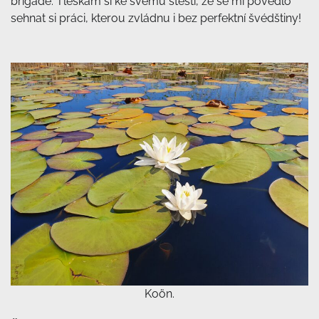
brigádě. Tleskám si ke svému štěstí, že se mi povedlo
sehnat si práci, kterou zvládnu i bez perfektní švédštiny!
Koön.