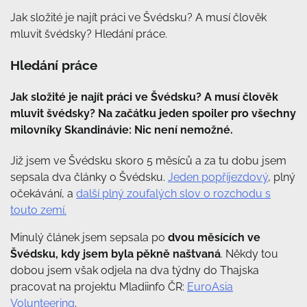
Jak složité je najít práci ve Švédsku? A musí člověk
mluvit švédsky? Hledání práce.
Hledání práce
Jak složité je najít práci ve Švédsku? A musí člověk
mluvit švédsky? Na začátku jeden spoiler pro všechny
milovníky Skandinávie: Nic není nemožné.
Již jsem ve Švédsku skoro 5 měsíců a za tu dobu jsem
sepsala dva články o Švédsku.
Jeden popříjezdový
, plný
očekávání, a
další plný zoufalých slov o rozchodu s
touto zemí.
Minulý článek jsem sepsala po
dvou měsících ve
Švédsku, kdy jsem byla pěkně naštvaná
. Někdy tou
dobou jsem však odjela na dva týdny do Thajska
pracovat na projektu Mladiinfo ČR:
EuroAsia
Volunteering
.