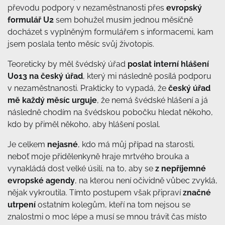
převodu podpory v nezaměstnanosti přes
evropský
formulář U2
sem bohužel musím jednou měsíčně
docházet s vyplněným formulářem s informacemi, kam
jsem poslala tento měsíc svůj životopis.
Teoreticky by měl švédský úřad
poslat interní hlášení
U013 na český úřad
, který mi následně posílá podporu
v nezaměstnanosti. Prakticky to vypadá, že
český úřad
mě každý měsíc urguje
, že nemá švédské hlášení a já
následně chodím na švédskou pobočku hledat někoho,
kdo by přiměl někoho, aby hlášení poslal.
Je celkem
nejasné
, kdo má můj případ na starosti,
neboť moje přidělenkyně hraje mrtvého brouka a
vynakládá dost velké úsilí, na to, aby se
z nepříjemné
evropské agendy
, na kterou není očividně vůbec zvyklá,
nějak vykroutila. Tímto postupem však připraví
značné
utrpení
ostatním kolegům, kteří na tom nejsou se
znalostmi o moc lépe a musí se mnou trávit čas místo