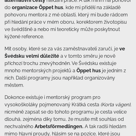
alternativní cesty
hledání práce. A tak mířím na pohovor
do
organizace Öppet hus
, kde mi přidělí na základě
pohovoru mentora z mé oblasti, který mi bude rádcem
při hledání práce v mém oboru, korektorem životopisu
ve švédštině a nebo mi teoreticky může poskytnout
kýžené reference.
Mít osoby, které se za vás zaměstnavateli zaručí, je
ve
Švédsku velmi důležité
a v tomto směru je nově
příchozí trochu znevýhodněn. Ve Švédsku existuje
mnoho mentorských projektů a
Öppet hus
je jedním z
nich. Další programy jsou například organizovány
městem.
Dokonce existuje i mentorský program pro
vysokoškoláky pojmenovaný Krátká cesta
(Korta vägen)
,
nicméně zapsat se do tohoto programu je cesta velice
dlouhá, zejména díky tomu, že musíte mít souhlas od
nechvalného
Arbetsförmedlingen.
A tak radši hledám
mimo hlavní proudy, hlásím se na pozice, které jsou