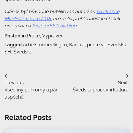
Článek byl původně publikován autorkou
na stránce
Mladiinfo v roce 2018.
Pro větší přehlednost je článek
přesunut na
tento oddělený blog
.
Posted in
Práce
,
Vyprávění
Tagged
Arbetsförmedlingen
,
Kariéra
,
práce ve Švédsku
,
SFI
,
Švédsko
Navigace
Previous:
Next:
pro
Všechny pohromy a pár
Švédská pracovní kultura
příspěvek
úspěchů
Related Posts