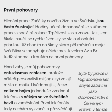
První pohovory
Hledání práce. Začátky nového života ve Švédsku
jsou
často frustrující
. Hodiny učení, dohadování se s úřadem
práce a sociální izolace. Trpělivost zas a znovu. Jak jsem
říkala, naučit se rychle švédsky se stalo absolutní
prioritou. Již chodím do školy skoro pět měsíců a moje
švédština se pohybuje někde mezi levelem A2 a B1,
tudíž si pomalu troufám na první pohovory.
Hned záhy je můj pohovorový
entuziasmus zchlazen
, protože
Byla by práce u
někteří personalisti mi (logicky) volají
Migrationsverket
místo e-mailu. Uvědomuji si, že
se
stejně zábavná
celkem bojím
jednoduše zvednout
jako
telefon a
s někým se ve švédštině
dobrovolnictví s
bavit
o zaměstnání. První telefonáty
Červeným
tedy nechám vyzvánět a přesvědčuji
křížem v témže