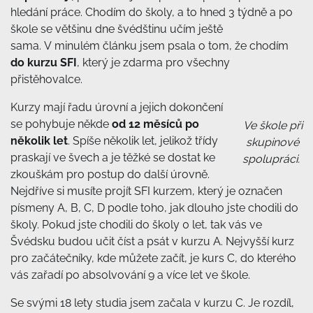
hledání práce. Chodím do školy, a to hned 3 týdně a po
škole se většinu dne švédštinu učím ještě
sama. V minulém článku jsem psala o tom, že chodím
do kurzu SFI
, který je zdarma pro všechny
přistěhovalce.
Kurzy mají řadu úrovní a jejich dokončení
se pohybuje někde
od 12 měsíců po
Ve škole při
několik let
. Spíše několik let, jelikož třídy
skupinové
praskají ve švech a je těžké se dostat ke
spolupráci.
zkouškám pro postup do další úrovně.
Nejdříve si musíte projít SFI kurzem, který je označen
písmeny A, B, C, D podle toho, jak dlouho jste chodili do
školy. Pokud jste chodili do školy 0 let, tak vás ve
Švédsku budou učit číst a psát v kurzu A. Nejvyšší kurz
pro začátečníky, kde můžete začít, je kurs C, do kterého
vás zařadí po absolvování 9 a více let ve škole.
Se svými 18 lety studia jsem začala v kurzu C. Je rozdíl,