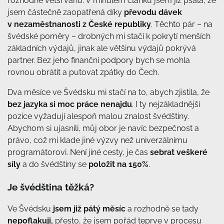
rozhodně větší váhu. V minulém článku jsem již psala, že
jsem částečně zaopatřená díky
převodu dávek
v nezaměstnanosti z České republiky
. Těchto pár – na
švédské poměry – drobných mi stačí k pokrytí menších
základních výdajů, jinak ale většinu výdajů pokrývá
partner. Bez jeho finanční podpory bych se mohla
rovnou obrátit a putovat zpátky do Čech.
Dva měsíce ve Švédsku mi stačí na to, abych zjistila, že
bez jazyka si moc práce nenajdu
. I ty nejzákladnější
pozice vyžadují alespoň malou znalost švédštiny.
Abychom si ujasnili, můj obor je navíc bezpečnost a
právo, což mi klade jiné výzvy než univerzálnímu
programátorovi. Není jiné cesty, je čas
sebrat veškeré
síly
a do švédštiny se
položit na 150%
.
Je švédština těžká?
Ve Švédsku
jsem již pátý měsíc
a rozhodně se tady
nepoflakuji,
přesto, že jsem pořád teprve v procesu