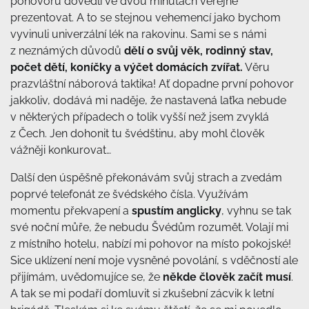
pohovoru dovedli ve dvou minutách veřejně
prezentovat. A to se stejnou vehemencí jako bychom
vyvinuli univerzální lék na rakovinu. Sami se s námi
z neznámých důvodů
dělí o svůj věk, rodinný stav,
počet dětí, koníčky a výčet domácích zvířat.
Věru
prazvláštní náborová taktika! Ať dopadne první pohovor
jakkoliv, dodává mi naděje, že nastavená laťka nebude
v některých případech o tolik vyšší než jsem zvyklá
z Čech. Jen dohonit tu švédštinu, aby mohl člověk
vážněji konkurovat…
Další den úspěšně překonávám svůj strach a zvedám
poprvé telefonát ze švédského čísla. Využívám
momentu překvapení a
spustím anglicky
, vyhnu se tak
své noční můře, že nebudu Švédům rozumět. Volají mi
z místního hotelu, nabízí mi pohovor na místo pokojské!
Sice uklízení není moje vysněné povolání, s vděčností ale
přijímám, uvědomujíce se, že
někde člověk začít musí
.
A tak se mi podaří domluvit si zkušební zácvik k letní