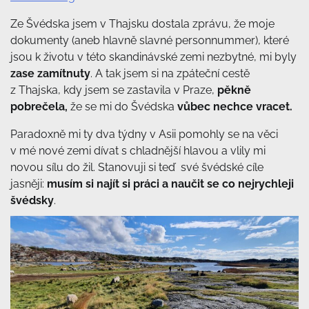
Ze Švédska jsem v Thajsku dostala zprávu, že moje
dokumenty (aneb hlavně slavné personnummer), které
jsou k životu v této skandinávské zemi nezbytné, mi byly
zase zamítnuty
. A tak jsem si na zpáteční cestě
z Thajska, kdy jsem se zastavila v Praze,
pěkně
pobrečela,
že se mi do Švédska
vůbec nechce vracet.
Paradoxně mi ty dva týdny v Asii pomohly se na věci
v mé nové zemi dívat s chladnější hlavou a vlily mi
novou sílu do žil. Stanovuji si teď své švédské cíle
jasněji:
musím si najít si práci a naučit se co nejrychleji
švédsky
.