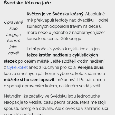
Švédské léto na jaře
Květen je ve Švédsku krásný
. Absolutně
mě překvapují teploty nad dvacítku. Hodně
Opravené
slunečných odpolední trávím na dece u
kolo
moře nebo u jednoho z nádherných jezer
funguje
kousek od centra Göteborgu.
(skoro)
jako
Letní počasí vyzývá k cyklistice a já jen
nové!
težce krotím nadšení z cyklistických
stezek
po celém městě. Ještě složitěji krotím nadšení
z
Cykelköket
aneb z Kuchyně pro kola.
Veřejná dílna
,
kde za smešných pár korun vyberete kolo zadarmo a
můžete si ho sami opravit
, mě uchvátí. Po pár dnech
disponuji opraveným kolem, na kterém se dá jezdit!
Netvrdím, že začátky ve Švédsku jsou jednoduché.
Naopak je to většinu času pěkná pruda, která mě stojí
spoustu energie a odvahy. Ale člověk se v zahraničí učí
spoustě nových věcí.