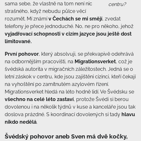
sama sebe, že vlastně na tom není nic
centru?
strašného, když nebudu půlce věcí
rozumět. Mí známí
v Čechách se mi smějí
, zvedat
telefony je přece jednoduché. No, ne pro někoho, jehož
vyjadřovací schopnosti v cizím jazyce jsou ještě dost
limitované.
První pohovor
, který absolvuji, se překvapivě odehrává
na odbornějším pracovišti, na
Migrationsverket
, což je
švédská autorita v migračních záležitostech. Jedná se o
letní záskok v centru, kde jsou zajištěni cizinci, kteří čekají
na vyhoštění po zamítnutém azylovém řízení.
Migrationsverket hledá na léto hodně lidí. Ve Švédsku se
všechno na celé léto zastaví
, protože Švédi si berou
dovolenou i na několik týdnů v kuse a kanceláře jsou tak
doslova prázdné. S koordinací dovolených si tady
hlavu
nikdo nedělá
.
Švédský pohovor aneb Sven má dvě kočky,