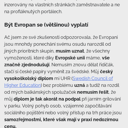
inzerovány na vlastních stránkách zaměstnavatele a ne
na profláknutých portálech.
Být Evropan se (většinou) vyplatí
Ač jsem ze své zkušenosti odpozorovala, že Evropani
jsou mnohdy ponechání svému osudu narozdíl od
jiných prioritních skupin,
musím uznat
, že všechny
vymoženosti, které díky
Evropské unii
máme,
vše
značně zjednodušují
. Nemusím znovu dělat řidičák,
stačí si české papíry vyměnit za švédské. Můj
český
vysokoškolský diplom
mi UHR (
Swedish Council of
Higher Education
) bez problému
uzná
a tudíž na rozdíl
od mých balkánských spolužaček
nemusím řešit
, že
můj
diplom je tak akorát na podpal
při jarním grilování
v parku. Volný pohyb osob, vzájemné započítávání
sociálního pojištění nebo volný přístup na trh práce jsou
samozřejmostmi, které však mají v praxi nedozírnou
cenu.