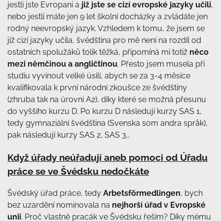
jestli jste Evropani a
již jste se cizí evropské jazyky učili
,
nebo jestli máte jen 9 let školní docházky a zvládáte jen
rodný neevropský jazyk. Vzhledem k tomu, že jsem se
již cizí jazyky učila, švédština pro mě není na rozdíl od
ostatních spolužáků tolik těžká, připomíná mi totiž
něco
mezi němčinou a angličtinou
. Přesto jsem musela při
studiu vyvinout velké úsilí, abych se za 3-4 měsíce
kvalifikovala k první národní zkoušce ze švédštiny
(zhruba tak na úrovni A2), díky které se možná přesunu
do vyššího kurzu D. Po kurzu D následují kurzy SAS 1,
tedy gymnaziální švédština (Svenska som andra språk),
pak následují kurzy SAS 2, SAS 3…
Když úřady neúřadují aneb pomoci od Úřadu
práce se ve Švédsku nedočkáte
Švédský úřad práce, tedy
Arbetsförmedlingen
, bych
bez uzardění nominovala na
nejhorší úřad v Evropské
unii
. Proč vlastně pracák ve Švédsku řeším? Díky mému