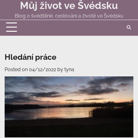
Můj život ve Švédsku
Skip
to
Blog o švédštině, cestování a životě ve Švédsku
content
Hledání práce
Posted on
04/12/2022
by
tyna