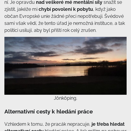
ní. Je opravdu
nad veškeré mé mentální síly
snažit se
zjistit, jakéže mi
chybí povolení k pobytu
, když jako
občan Evropské unie žádné přeci nepotřebuji. Švédové
sami však vědí, že tento úřad je nemožná instituce, a tak
politici usilují, aby byl příští rok celý zrušen.
Jönköping.
Alternativní cesty k hledání práce
Vzhledem k tomu, že pracák nepracuje,
je třeba hledat