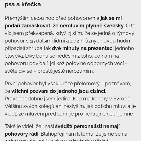
psa a křečka
Přemýšlím celou noc před pohovorem a
jak se mi
podaří zamaskovat, že nemluvím plynně švédsky
. O to
víc jsem překvapená, když zjistím, že se jedná o týmový
pohovor s 15 dalšími lidmi a že z hrůzných dvou hodin
připadají zhruba tak
dvě minuty na prezentaci
jednoho
člověka. Díky bohu se něděsím z toho, co nám na
pohovoru povídají, jelikož polovině odborných věcí -
světe div se – prostě ještě nerozumím.
První pohovor byl však určitě přelomový – poznávám,
že
všichni pozvaní do jednoho jsou cizinci
.
Pravděpodobně jsem jediná, kdo má kořeny v Evropě.
Většinu svých kolegů ani neslyším, jak potichu mluví a je
vidět, že mluvení před lidmi je pro ně krajně nepříjemné.
Také je vidět, že i naši
švédští personalisti nemají
pohovory rádi
. Blahopřejí nám k tomu, že jsme se na