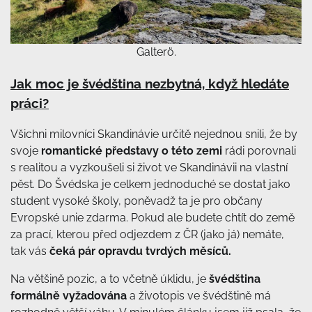
Galterö.
Jak moc je švédština nezbytná, když hledáte
práci?
Všichni milovníci Skandinávie určitě nejednou snili, že by
svoje
romantické představy o této zemi
rádi porovnali
s realitou a vyzkoušeli si život ve Skandinávii na vlastní
pěst. Do Švédska je celkem jednoduché se dostat jako
student vysoké školy, poněvadž ta je pro občany
Evropské unie zdarma. Pokud ale budete chtít do země
za prací, kterou před odjezdem z ČR (jako já) nemáte,
tak vás
čeká pár opravdu tvrdých měsíců.
Na většině pozic, a to včetně úklidu, je
švédština
formálně vyžadována
a životopis ve švédštině má